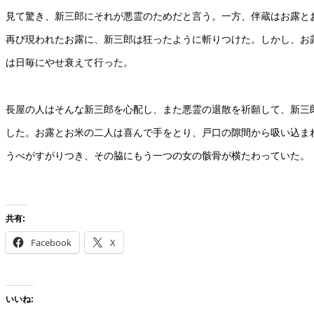
見て驚き、新三郎にそれが悪霊のためだと言う。一方、伴蔵はお露と
再び現われたお露に、新三郎は狂ったように斬りつけた。しかし、お
は日毎にやせ衰えて行った。
長屋の人はそんな新三郎を心配し、また悪霊の退散を祈願して、新三
した。お露とお米の二人は喜んで手をとり、戸口の隙間から吸い込ま
うべがすがりつき、その脇にもう一つの女の骸骨が横たわっていた。
共有:
Facebook
X
いいね: