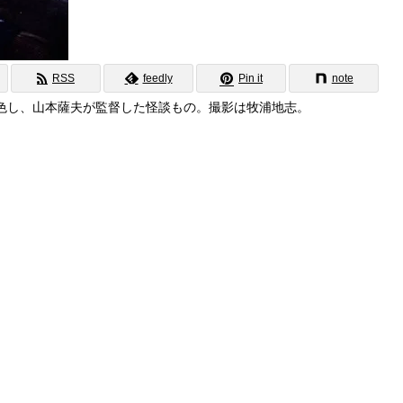
RSS
feedly
Pin it
note
色し、山本薩夫が監督した怪談もの。撮影は牧浦地志。