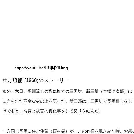
https://youtu.be/LlUjkjXINmg
牡丹燈籠 (1968)のストーリー
盆の十六日。燈籠流しの宵に旗本の三男坊、新三郎（本郷功次郎）は
に売られた不幸な身の上を語った。新三郎は、三男坊で長屋暮しをし
けでもと、お露と祝言の真似事をして契りを結んだ。
一方同じ長屋に住む伴蔵（西村晃）が、この有様を覗きみた時、お露