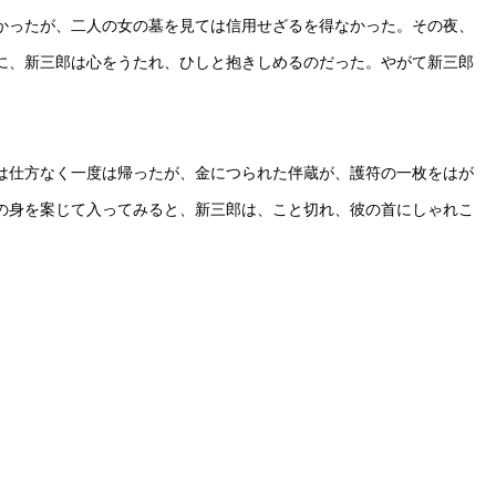
かったが、二人の女の墓を見ては信用せざるを得なかった。その夜、
に、新三郎は心をうたれ、ひしと抱きしめるのだった。やがて新三郎
は仕方なく一度は帰ったが、金につられた伴蔵が、護符の一枚をはが
の身を案じて入ってみると、新三郎は、こと切れ、彼の首にしゃれこ