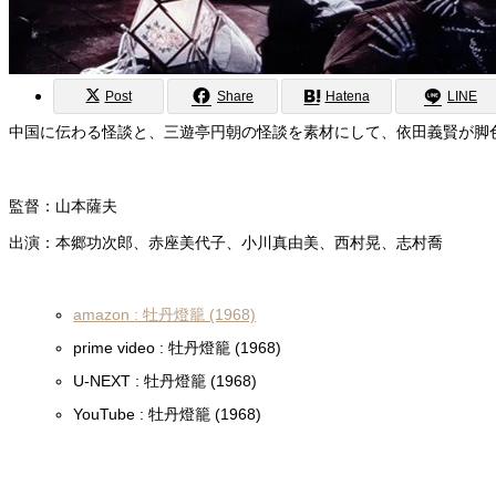
Post
Share
Hatena
LINE
中国に伝わる怪談と、三遊亭円朝の怪談を素材にして、依田義賢が脚
監督：山本薩夫
出演：本郷功次郎、赤座美代子、小川真由美、西村晃、志村喬
amazon : 牡丹燈籠 (1968)
prime video : 牡丹燈籠 (1968)
U-NEXT : 牡丹燈籠 (1968)
YouTube : 牡丹燈籠 (1968)