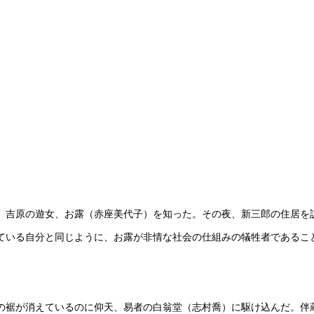
、吉原の遊女、お露（赤座美代子）を知った。その夜、新三郎の住居を
ている自分と同じように、お露が非情な社会の仕組みの犠牲者であるこ
の裾が消えているのに仰天、易者の白翁堂（志村喬）に駆け込んだ。伴