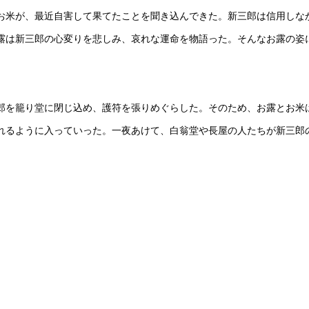
お米が、最近自害して果てたことを聞き込んできた。新三郎は信用しな
露は新三郎の心変りを悲しみ、哀れな運命を物語った。そんなお露の姿
郎を籠り堂に閉じ込め、護符を張りめぐらした。そのため、お露とお米
れるように入っていった。一夜あけて、白翁堂や長屋の人たちが新三郎