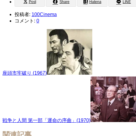
Post
Share
Hatena
LINE
投稿者:
100Cinema
コメント:
0
座頭市牢破り (1967)
戦争と人間 第一部「運命の序曲」(1970)
関連記事