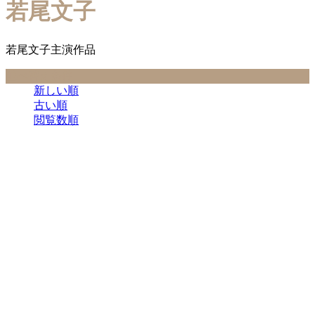
若尾文子
若尾文子主演作品
並べ替え条件
新しい順
古い順
閲覧数順